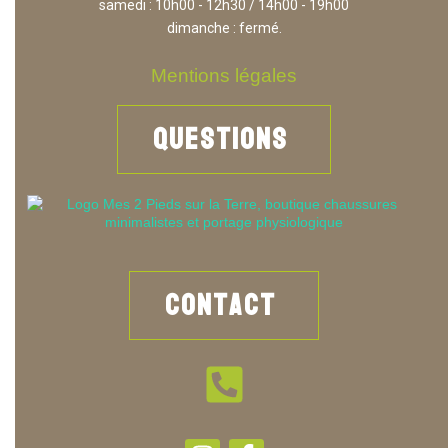
samedi : 10h00 - 12h30 / 14h00 - 19h00
dimanche : fermé.
Mentions légales
Q
U
E
S
T
I
O
N
S
C
O
N
T
A
C
T