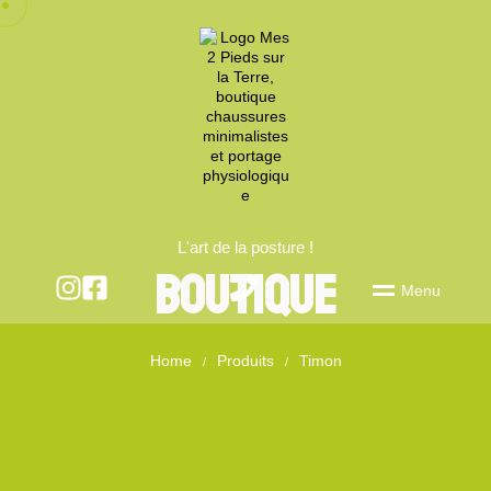
L'art de la posture !
boutique
M
e
n
u
Home
Produits
Timon
/
/